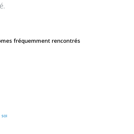
é.
tômes fréquemment rencontrés
 soi