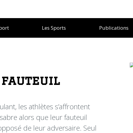
port
Les Sports
Publications
 fauteuil
lant, les athlètes s’affrontent
 sabre alors que leur fauteuil
l’opposé de leur adversaire. Seul