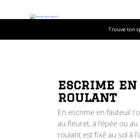
Trouve ton s
escrime en
roulant
En escrime en fauteuil rou
au fleuret, à l’épée ou au
roulant est fixé au sol à 